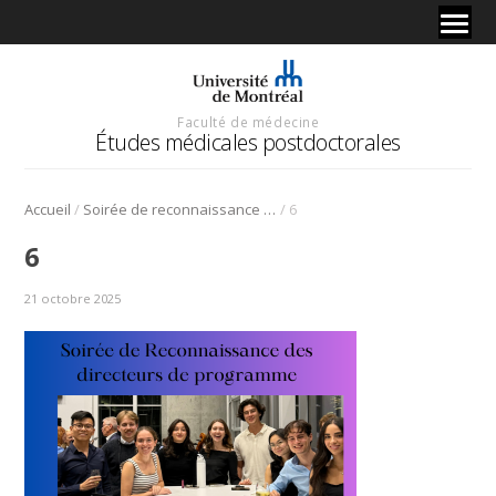
Faculté de médecine
Études médicales postdoctorales
/
/
Accueil
Soirée de reconnaissance des directeurs de programme
6
6
21 octobre 2025