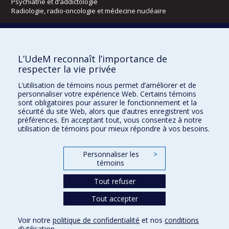
Psychiatrie et d’addictologie
Radiologie, radio-oncologie et médecine nucléaire
Écoles
L’UdeM reconnaît l’importance de
Kinésiologie et des sciences de l’activité physique
respecter la vie privée
Orthophonie et audiologie
Réadaptation
L’utilisation de témoins nous permet d’améliorer et de
personnaliser votre expérience Web. Certains témoins
Directions
sont obligatoires pour assurer le fonctionnement et la
sécurité du site Web, alors que d’autres enregistrent vos
DPC
préférences. En acceptant tout, vous consentez à notre
CPASS
utilisation de témoins pour mieux répondre à vos besoins.
Éthique clinique
Personnaliser les
>
témoins
Tout refuser
Tout accepter
Voir notre
politique de confidentialité
et nos
conditions
d’utilisation
.