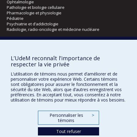
Ophtalmologie
Pathologie et biologie cellulaire
Pharmacologie et physiologie
Pédiatrie
Psychiatrie et d’addictologie
Radiologie, radio-oncologie et médecine nucléaire
Écoles
L’UdeM reconnaît l’importance de
Kinésiologie et des sciences de l’activité physique
respecter la vie privée
Orthophonie et audiologie
Réadaptation
L’utilisation de témoins nous permet d’améliorer et de
personnaliser votre expérience Web. Certains témoins
Directions
sont obligatoires pour assurer le fonctionnement et la
sécurité du site Web, alors que d’autres enregistrent vos
DPC
préférences. En acceptant tout, vous consentez à notre
CPASS
utilisation de témoins pour mieux répondre à vos besoins.
Éthique clinique
Personnaliser les
>
témoins
Tout refuser