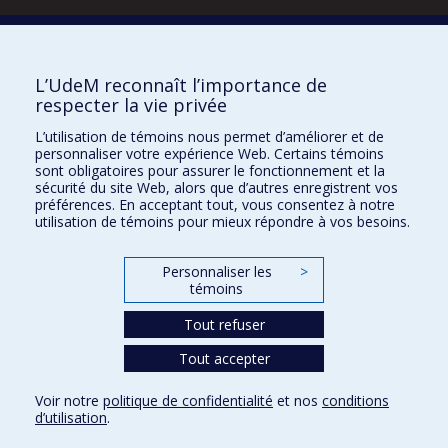
Écoles
L’UdeM reconnaît l’importance de
Kinésiologie et des sciences de l’activité physique
respecter la vie privée
Orthophonie et audiologie
Réadaptation
L’utilisation de témoins nous permet d’améliorer et de
personnaliser votre expérience Web. Certains témoins
Directions
sont obligatoires pour assurer le fonctionnement et la
sécurité du site Web, alors que d’autres enregistrent vos
DPC
préférences. En acceptant tout, vous consentez à notre
CPASS
utilisation de témoins pour mieux répondre à vos besoins.
Éthique clinique
Personnaliser les
>
témoins
Tout refuser
Tout accepter
Voir notre
politique de confidentialité
et nos
conditions
d’utilisation
.
Urgence
Vie privée
Mon courriel
Studium