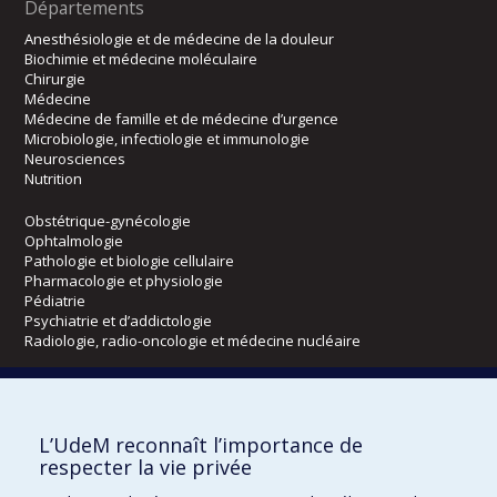
Départements
Anesthésiologie et de médecine de la douleur
Biochimie et médecine moléculaire
Chirurgie
Médecine
Médecine de famille et de médecine d’urgence
Microbiologie, infectiologie et immunologie
Neurosciences
Nutrition
Obstétrique-gynécologie
Ophtalmologie
Pathologie et biologie cellulaire
Pharmacologie et physiologie
Pédiatrie
Psychiatrie et d’addictologie
Radiologie, radio-oncologie et médecine nucléaire
Écoles
L’UdeM reconnaît l’importance de
Kinésiologie et des sciences de l’activité physique
respecter la vie privée
Orthophonie et audiologie
Réadaptation