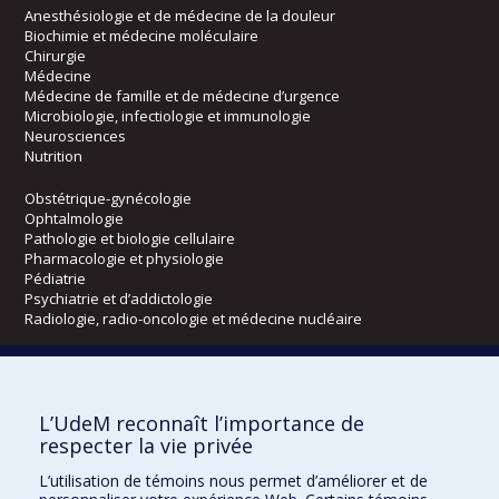
Anesthésiologie et de médecine de la douleur
Biochimie et médecine moléculaire
Chirurgie
Médecine
Médecine de famille et de médecine d’urgence
Microbiologie, infectiologie et immunologie
Neurosciences
Nutrition
Obstétrique-gynécologie
Ophtalmologie
Pathologie et biologie cellulaire
Pharmacologie et physiologie
Pédiatrie
Psychiatrie et d’addictologie
Radiologie, radio-oncologie et médecine nucléaire
Écoles
L’UdeM reconnaît l’importance de
Kinésiologie et des sciences de l’activité physique
respecter la vie privée
Orthophonie et audiologie
Réadaptation
L’utilisation de témoins nous permet d’améliorer et de