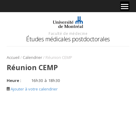
Faculté de médecine
Études médicales postdoctorales
/
/
Accueil
Calendrier
Réunion CEMP
Réunion CEMP
Heure :
16
h
30
à
18
h
30
Ajouter à votre calendrier