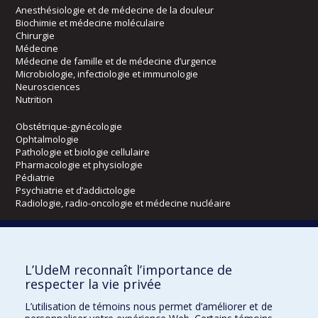
Anesthésiologie et de médecine de la douleur
Biochimie et médecine moléculaire
Chirurgie
Médecine
Médecine de famille et de médecine d’urgence
Microbiologie, infectiologie et immunologie
Neurosciences
Nutrition
Obstétrique-gynécologie
Ophtalmologie
Pathologie et biologie cellulaire
Pharmacologie et physiologie
Pédiatrie
Psychiatrie et d’addictologie
Radiologie, radio-oncologie et médecine nucléaire
Écoles
L’UdeM reconnaît l’importance de
Kinésiologie et des sciences de l’activité physique
respecter la vie privée
Orthophonie et audiologie
Réadaptation
L’utilisation de témoins nous permet d’améliorer et de