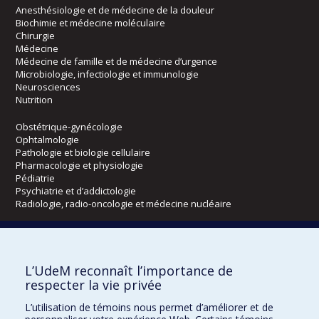
Anesthésiologie et de médecine de la douleur
Biochimie et médecine moléculaire
Chirurgie
Médecine
Médecine de famille et de médecine d’urgence
Microbiologie, infectiologie et immunologie
Neurosciences
Nutrition
Obstétrique-gynécologie
Ophtalmologie
Pathologie et biologie cellulaire
Pharmacologie et physiologie
Pédiatrie
Psychiatrie et d’addictologie
Radiologie, radio-oncologie et médecine nucléaire
Écoles
L’UdeM reconnaît l’importance de
Kinésiologie et des sciences de l’activité physique
respecter la vie privée
Orthophonie et audiologie
Réadaptation
L’utilisation de témoins nous permet d’améliorer et de