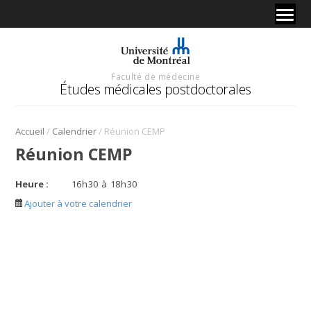
Faculté de médecine
Études médicales postdoctorales
/
/
Accueil
Calendrier
Réunion CEMP
Réunion CEMP
Heure :
16
h
30
à
18
h
30
Ajouter à votre calendrier