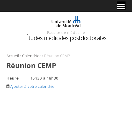
Faculté de médecine
Études médicales postdoctorales
/
/
Accueil
Calendrier
Réunion CEMP
Réunion CEMP
Heure :
16
h
30
à
18
h
30
Ajouter à votre calendrier