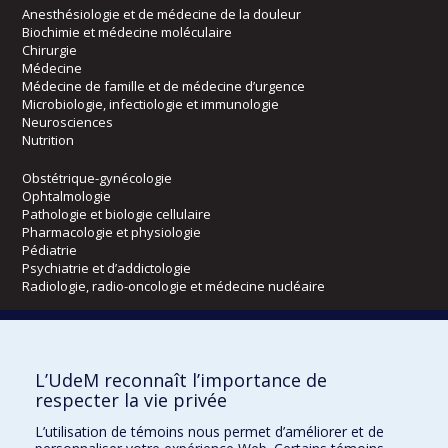
Anesthésiologie et de médecine de la douleur
Biochimie et médecine moléculaire
Chirurgie
Médecine
Médecine de famille et de médecine d’urgence
Microbiologie, infectiologie et immunologie
Neurosciences
Nutrition
Obstétrique-gynécologie
Ophtalmologie
Pathologie et biologie cellulaire
Pharmacologie et physiologie
Pédiatrie
Psychiatrie et d’addictologie
Radiologie, radio-oncologie et médecine nucléaire
Écoles
L’UdeM reconnaît l’importance de
Kinésiologie et des sciences de l’activité physique
respecter la vie privée
Orthophonie et audiologie
Réadaptation
L’utilisation de témoins nous permet d’améliorer et de