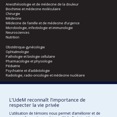
Anesthésiologie et de médecine de la douleur
Biochimie et médecine moléculaire
Chirurgie
Médecine
Médecine de famille et de médecine d’urgence
Microbiologie, infectiologie et immunologie
Neurosciences
Nutrition
Obstétrique-gynécologie
Ophtalmologie
Pathologie et biologie cellulaire
Pharmacologie et physiologie
Pédiatrie
Psychiatrie et d’addictologie
Radiologie, radio-oncologie et médecine nucléaire
Écoles
L’UdeM reconnaît l’importance de
Kinésiologie et des sciences de l’activité physique
respecter la vie privée
Orthophonie et audiologie
Réadaptation
L’utilisation de témoins nous permet d’améliorer et de