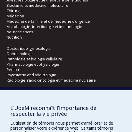
Biochimie et médecine moléculaire
Chirurgie
Médecine
Médecine de famille et de médecine d’urgence
Microbiologie, infectiologie et immunologie
Neurosciences
Nutrition
Obstétrique-gynécologie
Ophtalmologie
Pathologie et biologie cellulaire
Pharmacologie et physiologie
Pédiatrie
Psychiatrie et d’addictologie
Radiologie, radio-oncologie et médecine nucléaire
Écoles
L’UdeM reconnaît l’importance de
Kinésiologie et des sciences de l’activité physique
respecter la vie privée
Orthophonie et audiologie
Réadaptation
L’utilisation de témoins nous permet d’améliorer et de
personnaliser votre expérience Web. Certains témoins