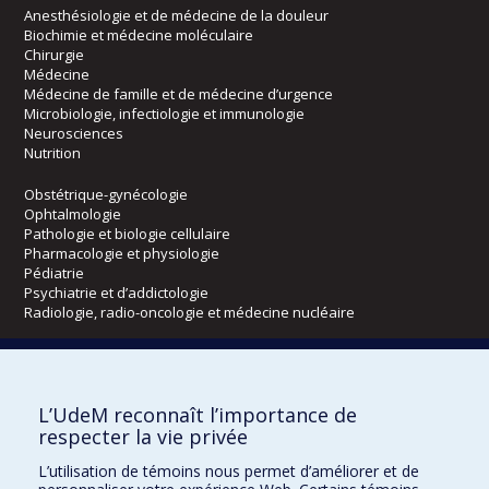
Anesthésiologie et de médecine de la douleur
Biochimie et médecine moléculaire
Chirurgie
Médecine
Médecine de famille et de médecine d’urgence
Microbiologie, infectiologie et immunologie
Neurosciences
Nutrition
Obstétrique-gynécologie
Ophtalmologie
Pathologie et biologie cellulaire
Pharmacologie et physiologie
Pédiatrie
Psychiatrie et d’addictologie
Radiologie, radio-oncologie et médecine nucléaire
Écoles
L’UdeM reconnaît l’importance de
Kinésiologie et des sciences de l’activité physique
respecter la vie privée
Orthophonie et audiologie
Réadaptation
L’utilisation de témoins nous permet d’améliorer et de