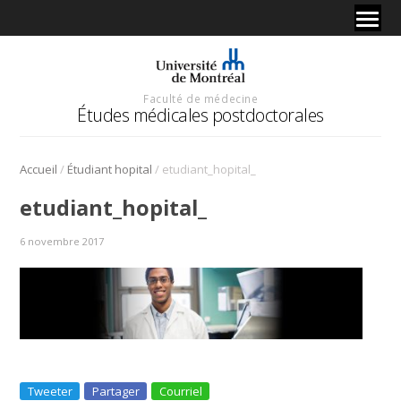
Faculté de médecine
Études médicales postdoctorales
/
/
Accueil
Étudiant hopital
etudiant_hopital_
etudiant_hopital_
6 novembre 2017
Tweeter
Partager
Courriel