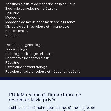
Anesthésiologie et de médecine de la douleur
Biochimie et médecine moléculaire
Chirurgie
Médecine
Médecine de famille et de médecine d’urgence
Microbiologie, infectiologie et immunologie
Neurosciences
Nutrition
Obstétrique-gynécologie
Ophtalmologie
Pathologie et biologie cellulaire
Pharmacologie et physiologie
Pédiatrie
Psychiatrie et d’addictologie
Radiologie, radio-oncologie et médecine nucléaire
Écoles
L’UdeM reconnaît l’importance de
Kinésiologie et des sciences de l’activité physique
respecter la vie privée
Orthophonie et audiologie
Réadaptation
L’utilisation de témoins nous permet d’améliorer et de