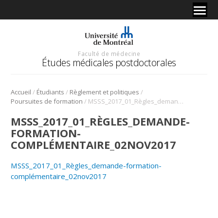
Faculté de médecine
Études médicales postdoctorales
/
/
/
Accueil
Étudiants
Règlement et politiques
/
Poursuites de formation
MSSS_2017_01_Règles_demande-formation-complémentaire_02nov2017
MSSS_2017_01_RÈGLES_DEMANDE-
FORMATION-
COMPLÉMENTAIRE_02NOV2017
MSSS_2017_01_Règles_demande-formation-
complémentaire_02nov2017