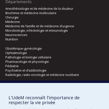
Départements
Anesthésiologie et de médecine de la douleur
Biochimie et médecine moléculaire
Chirurgie
Médecine
Médecine de famille et de médecine d’urgence
Microbiologie, infectiologie et immunologie
Neurosciences
Nutrition
Obstétrique-gynécologie
Ophtalmologie
Pathologie et biologie cellulaire
Pharmacologie et physiologie
Pédiatrie
Psychiatrie et d’addictologie
Radiologie, radio-oncologie et médecine nucléaire
Écoles
L’UdeM reconnaît l’importance de
Kinésiologie et des sciences de l’activité physique
respecter la vie privée
Orthophonie et audiologie
Réadaptation