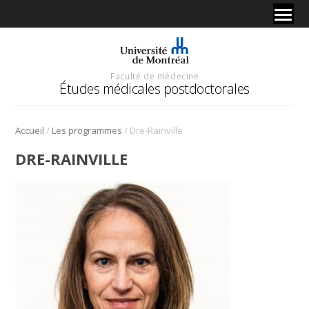
Faculté de médecine
Études médicales postdoctorales
/
/
Accueil
Les programmes
Dre-Rainville
DRE-RAINVILLE