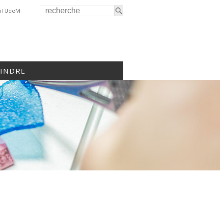
il UdeM
OINDRE