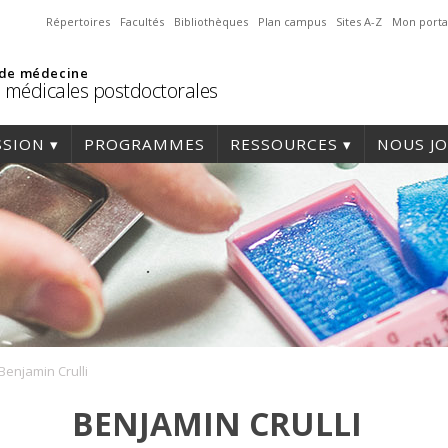
Répertoires
Facultés
Bibliothèques
Plan campus
Sites A-Z
Mon porta
 de médecine
 médicales postdoctorales
SSION
PROGRAMMES
RESSOURCES
NOUS J
Benjamin Crulli
BENJAMIN CRULLI