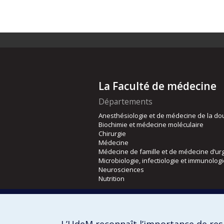
La Faculté de médecine
Départements
Anesthésiologie et de médecine de la do
Biochimie et médecine moléculaire
Chirurgie
Médecine
Médecine de famille et de médecine d’ur
Microbiologie, infectiologie et immunolog
Neurosciences
Nutrition
Écoles
Kinésiologie et des sciences de l’activité