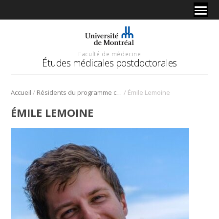
Faculté de médecine
Études médicales postdoctorales
/
/
Accueil
Résidents du programme cliniciens-chercheurs
Émile Lemoine
ÉMILE LEMOINE