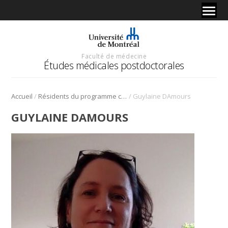
Faculté de médecine
Études médicales postdoctorales
/
/
Accueil
Résidents du programme cliniciens-chercheurs
Guylaine DAmours
GUYLAINE DAMOURS