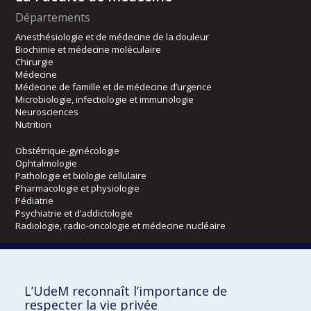
Départements
Anesthésiologie et de médecine de la douleur
Biochimie et médecine moléculaire
Chirurgie
Médecine
Médecine de famille et de médecine d’urgence
Microbiologie, infectiologie et immunologie
Neurosciences
Nutrition
Obstétrique-gynécologie
Ophtalmologie
Pathologie et biologie cellulaire
Pharmacologie et physiologie
Pédiatrie
Psychiatrie et d’addictologie
Radiologie, radio-oncologie et médecine nucléaire
Écoles
L’UdeM reconnaît l’importance de
Kinésiologie et des sciences de l’activité physique
respecter la vie privée
Orthophonie et audiologie