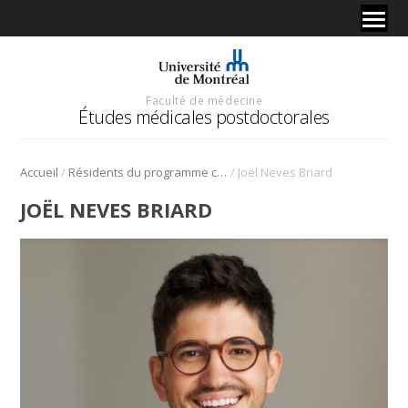
Faculté de médecine
Études médicales postdoctorales
/
/
Accueil
Résidents du programme cliniciens-chercheurs
Joël Neves Briard
JOËL NEVES BRIARD