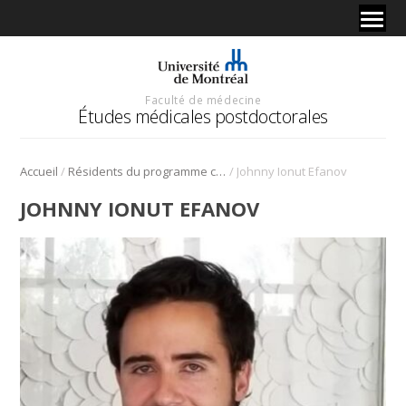
Faculté de médecine
Études médicales postdoctorales
/
/
Accueil
Résidents du programme cliniciens-chercheurs
Johnny Ionut Efanov
JOHNNY IONUT EFANOV