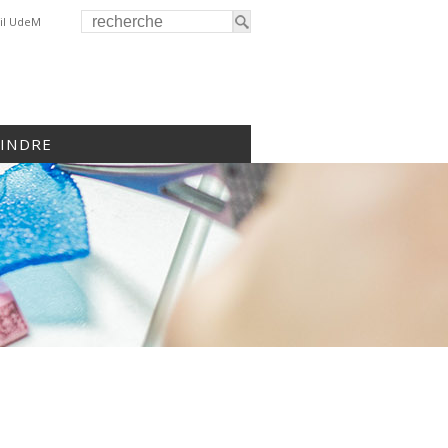
il UdeM
OINDRE