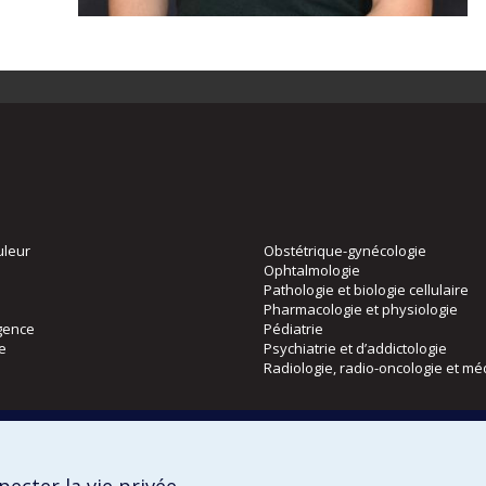
uleur
Obstétrique-gynécologie
Ophtalmologie
Pathologie et biologie cellulaire
Pharmacologie et physiologie
gence
Pédiatrie
ie
Psychiatrie et d’addictologie
Radiologie, radio-oncologie et mé
Directions
 physique
DPC