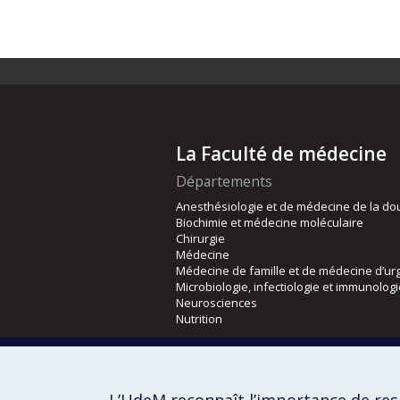
La Faculté de médecine
Départements
Anesthésiologie et de médecine de la do
Biochimie et médecine moléculaire
Chirurgie
Médecine
Médecine de famille et de médecine d’ur
Microbiologie, infectiologie et immunolog
Neurosciences
Nutrition
Écoles
Kinésiologie et des sciences de l’activité