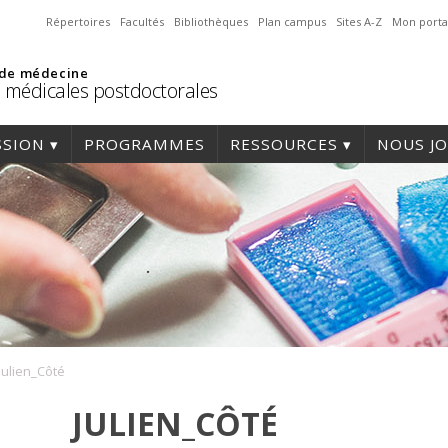
Répertoires
Facultés
Bibliothèques
Plan campus
Sites A-Z
Mon porta
 de médecine
 médicales postdoctorales
SSION
PROGRAMMES
RESSOURCES
NOUS J
Julien_Côté
JULIEN_CÔTÉ