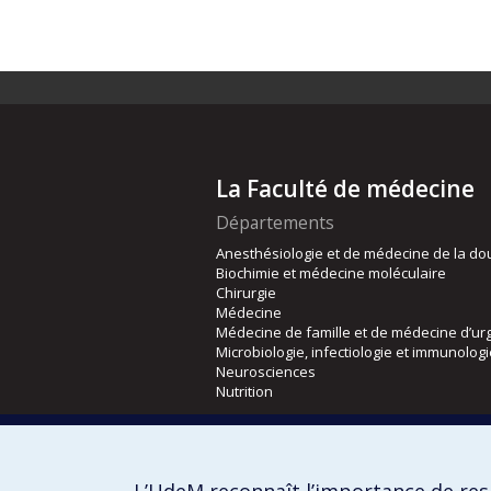
La Faculté de médecine
Départements
Anesthésiologie et de médecine de la do
Biochimie et médecine moléculaire
Chirurgie
Médecine
Médecine de famille et de médecine d’ur
Microbiologie, infectiologie et immunolog
Neurosciences
Nutrition
Écoles
Kinésiologie et des sciences de l’activité