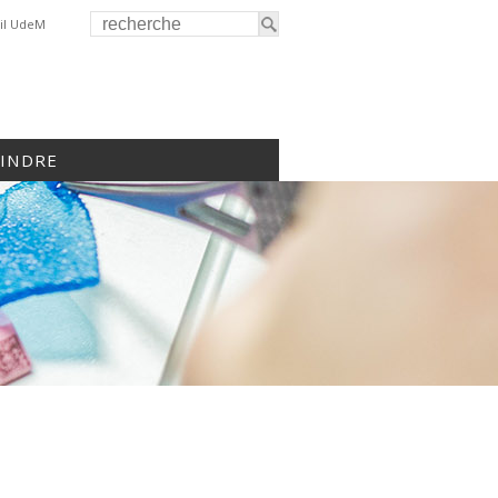
il UdeM
OINDRE