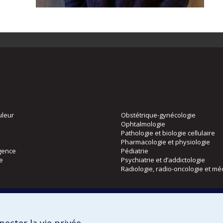
uleur
Obstétrique-gynécologie
Ophtalmologie
Pathologie et biologie cellulaire
Pharmacologie et physiologie
gence
Pédiatrie
ie
Psychiatrie et d’addictologie
Radiologie, radio-oncologie et mé
Directions
 physique
DPC