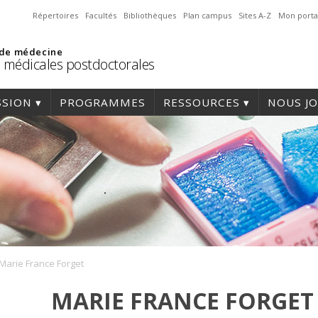
Répertoires
Facultés
Bibliothèques
Plan campus
Sites A-Z
Mon porta
 de médecine
 médicales postdoctorales
SSION
PROGRAMMES
RESSOURCES
NOUS J
Marie France Forget
MARIE FRANCE FORGET