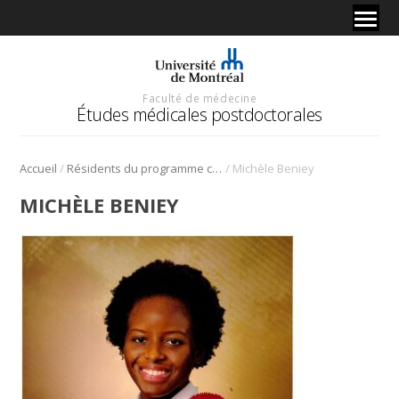
Faculté de médecine
Études médicales postdoctorales
/
/
Accueil
Résidents du programme cliniciens-chercheurs
Michèle Beniey
MICHÈLE BENIEY