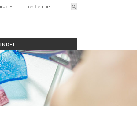
il UdeM
OINDRE