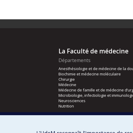
La Faculté de médecine
Départements
Anesthésiologie et de médecine de la do
Biochimie et médecine moléculaire
Chirurgie
Médecine
Médecine de famille et de médecine d’ur
Microbiologie, infectiologie et immunolog
Neurosciences
Nutrition
Écoles
Kinésiologie et des sciences de l’activité