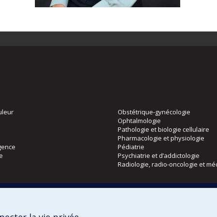
uleur
Obstétrique-gynécologie
Ophtalmologie
Pathologie et biologie cellulaire
Pharmacologie et physiologie
gence
Pédiatrie
ie
Psychiatrie et d’addictologie
Radiologie, radio-oncologie et mé
Directions
 physique
DPC