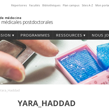
Répertoires
Facultés
Bibliothèques
Plan campus
Sites A-Z
Mon porta
 de médecine
 médicales postdoctorales
SSION
PROGRAMMES
RESSOURCES
NOUS J
Yara_Haddad
YARA_HADDAD