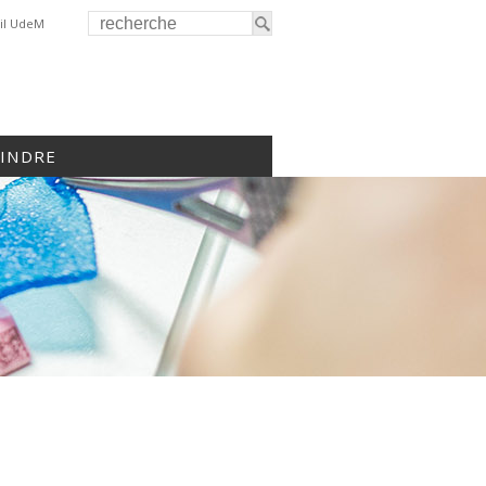
il UdeM
OINDRE