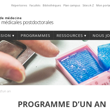
Répertoires
Facultés
Bibliothèques
Plan campus
Sites A-Z
Mon porta
 de médecine
 médicales postdoctorales
SSION
PROGRAMMES
RESSOURCES
NOUS J
d’un an
PROGRAMME D’UN AN