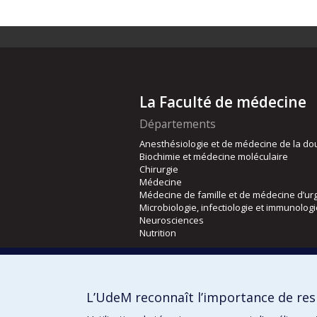
La Faculté de médecine
Départements
Anesthésiologie et de médecine de la do
Biochimie et médecine moléculaire
Chirurgie
Médecine
Médecine de famille et de médecine d’ur
Microbiologie, infectiologie et immunolog
Neurosciences
Nutrition
Écoles
Kinésiologie et des sciences de l’activité
L’UdeM reconnaît l’importance de resp
Orthophonie et audiologie
Réadaptation