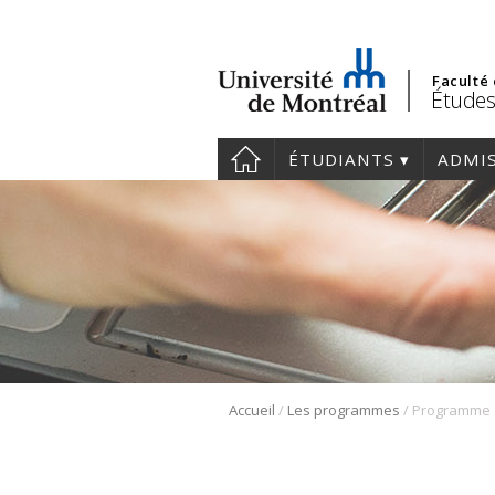
Faculté
Études
ÉTUDIANTS
ADMI
/
/
Accueil
Les programmes
Programme 