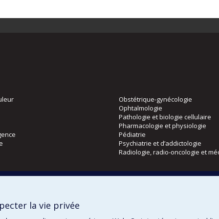
uleur
Obstétrique-gynécologie
Ophtalmologie
Pathologie et biologie cellulaire
Pharmacologie et physiologie
gence
Pédiatrie
ie
Psychiatrie et d’addictologie
Radiologie, radio-oncologie et mé
Directions
 physique
DPC
ecter la vie privée
CPASS
Éthique clinique