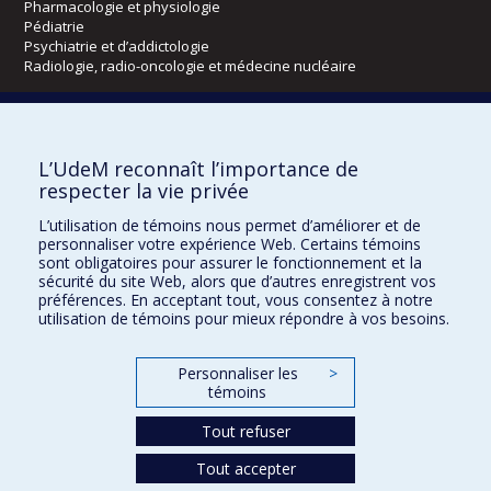
Pharmacologie et physiologie
Pédiatrie
Psychiatrie et d’addictologie
Radiologie, radio-oncologie et médecine nucléaire
Écoles
L’UdeM reconnaît l’importance de
Kinésiologie et des sciences de l’activité physique
respecter la vie privée
Orthophonie et audiologie
Réadaptation
L’utilisation de témoins nous permet d’améliorer et de
personnaliser votre expérience Web. Certains témoins
Directions
sont obligatoires pour assurer le fonctionnement et la
sécurité du site Web, alors que d’autres enregistrent vos
DPC
préférences. En acceptant tout, vous consentez à notre
CPASS
utilisation de témoins pour mieux répondre à vos besoins.
Éthique clinique
Personnaliser les
>
témoins
Tout refuser
Tout accepter